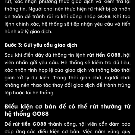
rút, xác nhận phương thức giao dịch và kiểm tra lại
thông tin. Người chơi nên thực hiện từ thiết bị cá nhân
an toàn để tránh rủi ro khi đăng nhập GO88. Khi tạo
lệnh chính xác, hệ thống sẽ tiếp nhận yêu cầu và tiến
hành xử lý giao dịch.
Bước 3: Gửi yêu cầu giao dịch
Sau khi điền đầy đủ thông tin lệnh
rút tiền GO88
, hội
viên nhấn gửi yêu cầu. Hệ thống sẽ kiểm tra dữ liệu,
xác nhận tính hợp lệ của giao dịch và thông báo thời
gian xử lý dự kiến. Trong thời gian chờ, người chơi
không nên thao tác thay đổi giao dịch để tránh trùng
lặp hoặc lỗi hệ thống.
Điều kiện cơ bản để có thể rút thưởng từ
hệ thống GO88
Để
rút tiền GO88
thành công, hội viên cần đảm bảo
đáp ứng các điều kiện cơ bản. Việc nắm vững quy