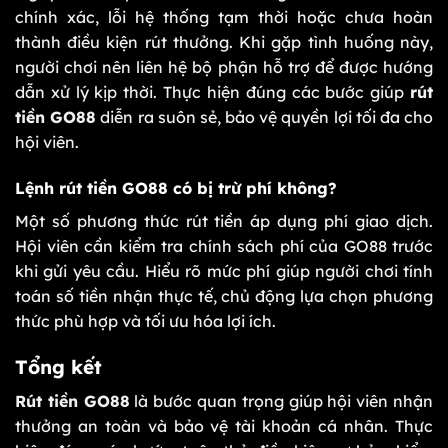
chính xác, lỗi hệ thống tạm thời hoặc chưa hoàn
thành điều kiện rút thưởng. Khi gặp tình huống này,
người chơi nên liên hệ bộ phận hỗ trợ để được hướng
dẫn xử lý kịp thời. Thực hiện đúng các bước giúp
rút
tiền GO88
diễn ra suôn sẻ, bảo vệ quyền lợi tối đa cho
hội viên.
Lệnh rút tiền GO88 có bị trừ phí không?
Một số phương thức rút tiền áp dụng phí giao dịch.
Hội viên cần kiểm tra chính sách phí của GO88 trước
khi gửi yêu cầu. Hiểu rõ mức phí giúp người chơi tính
toán số tiền nhận thực tế, chủ động lựa chọn phương
thức phù hợp và tối ưu hóa lợi ích.
Tổng kết
Rút tiền GO88
là bước quan trọng giúp hội viên nhận
thưởng an toàn và bảo vệ tài khoản cá nhân. Thực