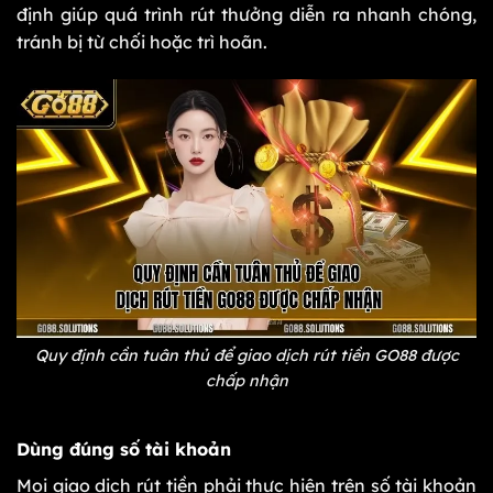
định giúp quá trình rút thưởng diễn ra nhanh chóng,
tránh bị từ chối hoặc trì hoãn.
Quy định cần tuân thủ để giao dịch rút tiền GO88 được
chấp nhận
Dùng đúng số tài khoản
Mọi giao dịch rút tiền phải thực hiện trên số tài khoản