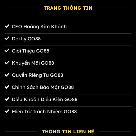
TRANG THÔNG TIN
CEO Hoàng Kim Khánh
Đại Lý GO88
Giới Thiệu GO88
Khuyến Mãi GO88
Quyền Riêng Tư GO88
Chính Sách Bảo Mật GO88
Điều Khoản Điều Kiện GO88
Miễn Trừ Trách Nhiệm GO88
THÔNG TIN LIÊN HỆ