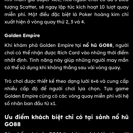
tượng Scatter, sẽ ngay lập tức kích hoạt 10 lượt quay
miễn phí. Một điều đặc biệt là Poker hoàng kim chỉ
xuất hiện ở vòng quay thứ 2, 3 và 4.
Golden Empire
Khi khám phá Golden Empire tại
nổ hũ GO88
, người
chơi có thể nhận được Rich Card vào những thời điểm
nhất định. Tính năng này giúp những người may mắn
có thể sử dụng khi không thắng sau vài vòng quay.
Trò chơi được thiết kế theo dạng lưới 6×6 và cung cấp
nhiều cấp độ để người chơi lựa chọn. Tựa game
Golden Empire cũng có các vòng quay miễn phí với hệ
số nhân ban đầu từ x1.
Ưu điểm khách biệt chỉ có tại sảnh nổ hũ
GO88