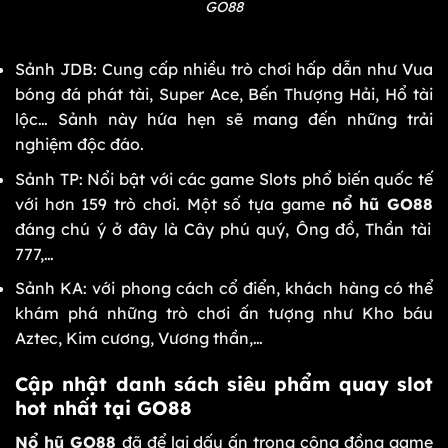
GO88
Sảnh JDB: Cung cấp nhiều trò chơi hấp dẫn như Vua
bóng đá phát tài, Super Ace, Bến Thượng Hải, Hổ tài
lộc… Sảnh này hứa hẹn sẽ mang đến những trải
nghiệm độc đáo.
Sảnh TP: Nổi bật với các game Slots phổ biến quốc tế
với hơn 159 trò chơi. Một số tựa game
nổ hũ GO88
đáng chú ý ở đây là Cây phú quý, Ông đồ, Thần tài
777,…
Sảnh KA: với phong cách cổ điển, khách hàng có thể
khám phá những trò chơi ấn tượng như Kho báu
Aztec, Kim cương, Vương thần,…
Cập nhật danh sách siêu phẩm quay slot
hot nhất tại GO88
Nổ hũ GO88
đã để lại dấu ấn trong cộng đồng game