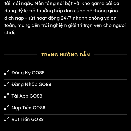
tài mỗi ngày. Nền tảng nổi bật với kho game bài đa
dạng, tỷ lệ trả thưởng hấp dẫn cùng hệ thống giao
dịch nạp – rút hoạt động 24/7 nhanh chóng và an
toàn, mang đến trải nghiệm giải trí trọn vẹn cho người
chơi.
TRANG HƯỚNG DẪN
Đăng Ký GO88
Đăng Nhập GO88
Tải App GO88
Nạp Tiền GO88
Rút Tiền GO88