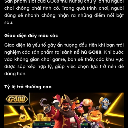
Sản phẩm slot của GO88 thu hút sự chú ý lớn từ người
chơi không phải tình cờ. Trong quá trình chơi, người
dùng sẽ nhanh chóng nhận ra những điểm nổi bật
sau:
Giao diện đầy màu sắc
Giao diện là yếu tố gây ấn tượng đầu tiên khi bạn trải
nghiệm các sản phẩm tại sảnh
nổ hũ GO88
. Khi bước
vào không gian chơi game, bạn sẽ thấy các khu vực
được sắp xếp hợp lý, giúp việc chọn lựa trở nên dễ
dàng hơn.
Tỷ lệ trả thưởng cao