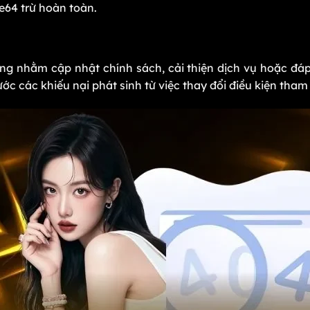
ne64 trừ hoàn toàn.
ng nhằm cập nhật chính sách, cải thiện dịch vụ hoặc đáp
ớc các khiếu nại phát sinh từ việc thay đổi điều kiện tham 