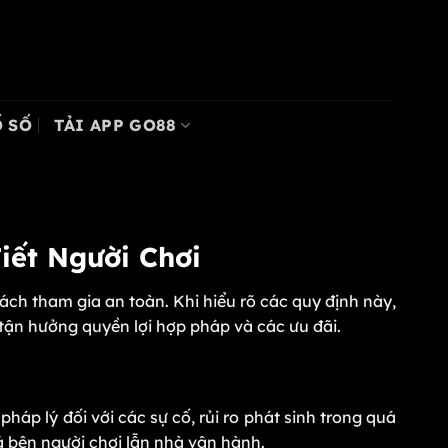
 SỐ
TẢI APP GO88
iết Người Chơi
ch tham gia an toàn. Khi hiểu rõ các quy định này,
i tận hưởng quyền lợi hợp pháp và các ưu đãi.
áp lý đối với các sự cố, rủi ro phát sinh trong quá
ả bên người chơi lẫn nhà vận hành.