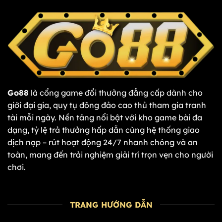
Go88
là cổng game đổi thưởng đẳng cấp dành cho
giới đại gia, quy tụ đông đảo cao thủ tham gia tranh
tài mỗi ngày. Nền tảng nổi bật với kho game bài đa
dạng, tỷ lệ trả thưởng hấp dẫn cùng hệ thống giao
dịch nạp – rút hoạt động 24/7 nhanh chóng và an
toàn, mang đến trải nghiệm giải trí trọn vẹn cho người
chơi.
TRANG HƯỚNG DẪN