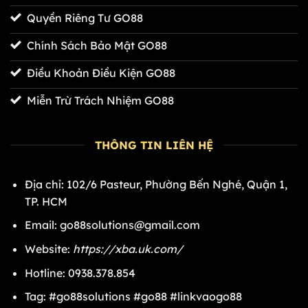
Quyền Riêng Tư GO88
Chính Sách Bảo Mật GO88
Điều Khoản Điều Kiện GO88
Miễn Trừ Trách Nhiệm GO88
THÔNG TIN LIÊN HỆ
Địa chỉ: 102/6 Pasteur, Phường Bến Nghé, Quận 1,
TP. HCM
Email:
go88solutions@gmail.com
Website:
https://xba.uk.com/
Hotline: 0938.378.854
Tag: #go88solutions #go88 #linkvaogo88