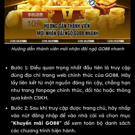
Hướng dẫn thành viên mới nhận đãi ngộ GO88 nhanh
Bước 1: Điều quan trọng nhất đầu tiên là truy cập
đúng địa chỉ trang web chính thức của GO88. Hãy
lấy liên kết từ một nguồn đáng tin cậy, chẳng hạn
như trang fanpage chính thức, đối tác hoặc thông
qua kênh CSKH.
Bước 2: Sau khi truy cập được trang chủ, hãy nhấp
vào nút đăng nhập để vào nhà cái và chọn mục
“
Khuyến mãi GO88
” để xem toàn bộ danh sách
các chương trình hiện hành.