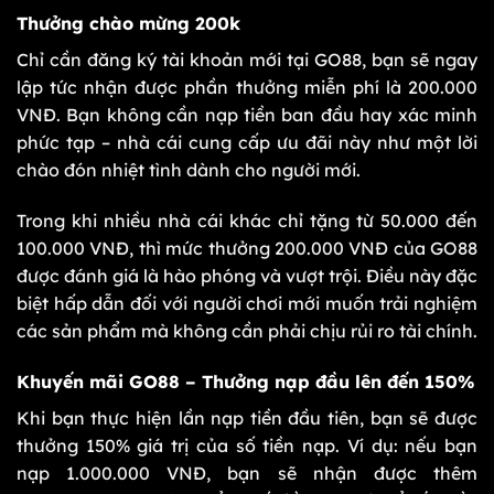
Thưởng chào mừng 200k
Chỉ cần đăng ký tài khoản mới tại GO88, bạn sẽ ngay
lập tức nhận được phần thưởng miễn phí là 200.000
VNĐ. Bạn không cần nạp tiền ban đầu hay xác minh
phức tạp – nhà cái cung cấp ưu đãi này như một lời
chào đón nhiệt tình dành cho người mới.
Trong khi nhiều nhà cái khác chỉ tặng từ 50.000 đến
100.000 VNĐ, thì mức thưởng 200.000 VNĐ của GO88
được đánh giá là hào phóng và vượt trội. Điều này đặc
biệt hấp dẫn đối với người chơi mới muốn trải nghiệm
các sản phẩm mà không cần phải chịu rủi ro tài chính.
Khuyến mãi GO88 – Thưởng nạp đầu lên đến 150%
Khi bạn thực hiện lần nạp tiền đầu tiên, bạn sẽ được
thưởng 150% giá trị của số tiền nạp. Ví dụ: nếu bạn
nạp 1.000.000 VNĐ, bạn sẽ nhận được thêm