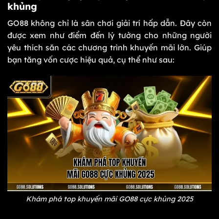
khủng
GO88 không chỉ là sân chơi giải trí hấp dẫn. Đây còn
được xem như điểm đến lý tưởng cho những người
yêu thích săn các chương trình khuyến mãi lớn. Giúp
bạn tăng vốn cược hiệu quả, cụ thể như sau:
Khám phá top khuyến mãi GO88 cực khủng 2025